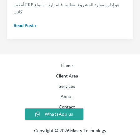
أنظمة ERP هو إدارة موارد المشروع بفعالية. فالموارد – سواء
كانت
إدارة
Read Post »
موارد
المشروع:
التحدي
الأكبر
في
Home
تنفيذ
أنظمة
Client Area
ERP
Services
للمشاريع
About
الهندسية
Contact
WhatsApp us
Blog
Copyright © 2026 Masry Technology