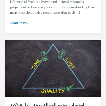
Lifecycle of Projects (Advanced Insight) Managing
projects effectively requires not only understanding their
main lifecycle but also recognizing that each […]
Project
Read Post »
life
cycle
احتساب وقت العمالة بدقة : إدارة ذكية